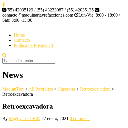
(55) 42035129 / (55) 43233087 / (55) 42035135
contacto@maquinariayrefacciones.com
Lun-Vie: 8:00 - 18:00 /
Sab: 8:00 -13:00
Home
Contacto
Política de Privacidad
News
MaquinTorr
>
All Portfolios
>
Categoria
>
Retroexcavadora
>
Retroexcavadora
Retroexcavadora
By
M@qU1nT0R05
27 enero, 2021
0 comment