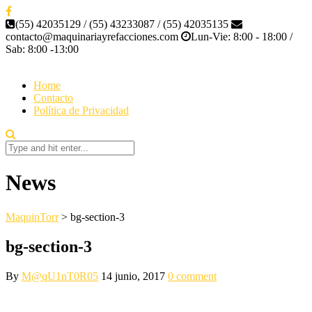
(55) 42035129 / (55) 43233087 / (55) 42035135
contacto@maquinariayrefacciones.com
Lun-Vie: 8:00 - 18:00 /
Sab: 8:00 -13:00
Home
Contacto
Política de Privacidad
News
MaquinTorr
>
bg-section-3
bg-section-3
By
M@qU1nT0R05
14 junio, 2017
0 comment