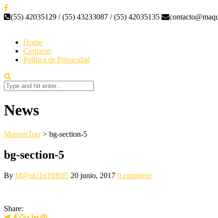
(55) 42035129 / (55) 43233087 / (55) 42035135
contacto@maqu
Home
Contacto
Política de Privacidad
News
MaquinTorr
>
bg-section-5
bg-section-5
By
M@qU1nT0R05
20 junio, 2017
0 comment
Share: